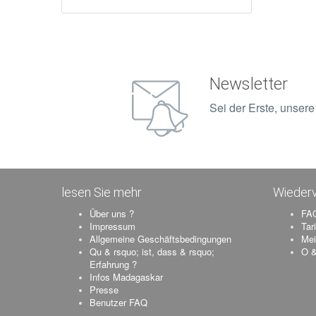
Newsletter
Sei der Erste, unser
lesen Sie mehr
Wiederv
Über uns ?
FAQ
Impressum
Tar
Allgemeine Geschäftsbedingungen
Mei
Qu & rsquo; ist, dass & rsquo;
O &
Erfahrung ?
Infos Madagaskar
Presse
Benutzer FAQ