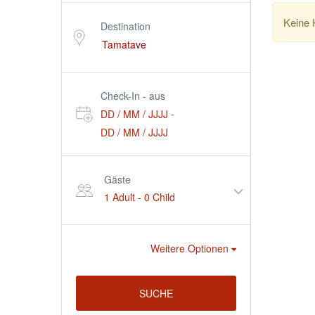
Keine 
Destination
Check-In - aus
-
DD / MM / JJJJ
DD / MM / JJJJ
Gäste
1 Adult
-
0 Child
Weitere Optionen
SUCHE