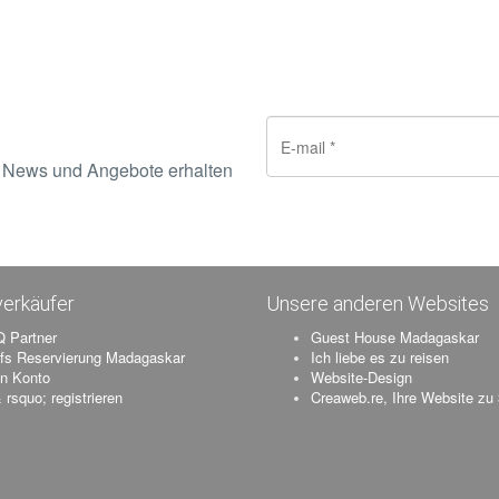
e News und Angebote erhalten
erkäufer
Unsere anderen Websites
 Partner
Guest House Madagaskar
ifs Reservierung Madagaskar
Ich liebe es zu reisen
n Konto
Website-Design
 rsquo; registrieren
Creaweb.re, Ihre Website zu