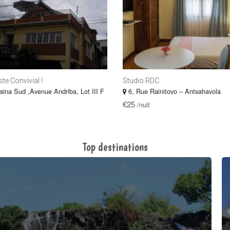
te Convivial !
Studio RDC
na Sud ,Avenue Andriba, Lot III F
6, Rue Rainitovo – Antsahavola
€25
/nuit
Top destinations