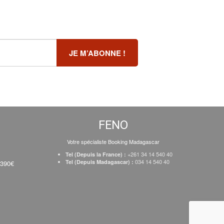
FENO
Votre spécialiste Booking Madagascar
+261 34 14 540 40
Tel (Depuis la France) :
034 14 540 40
Tel (Depuis Madagascar) :
 390€