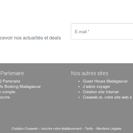
cevoir nos actualités et deals
Partenaire
Nos autres sites
 Partenaire
Guest House Madagascar
ifs Booking Madagascar
J’adore voyager
n compte
Création site Internet
nscrire
Creaweb.re, votre site web à
Création Creaweb
–
Inscrire votre établissement
–
Tarifs
–
Mentions Légales