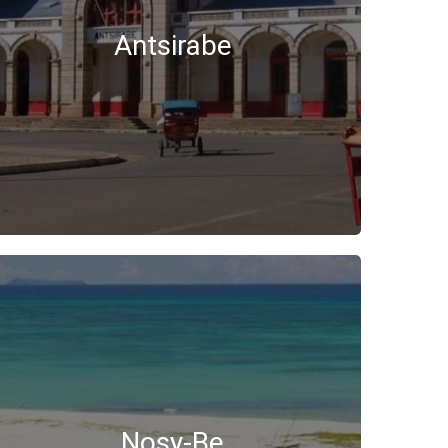
Antsirabe
Nosy-Be