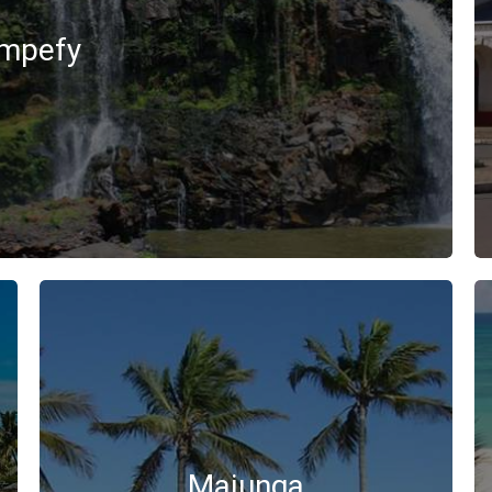
mpefy
Majunga