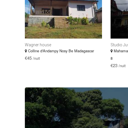
Wagner house
Studio Jus
Colline d'Andampy Nosy Be Madagascar
Mahamasi
€45
/nuit
8
€23
/nuit