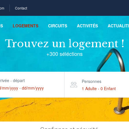
com
Contact
LS
LOGEMENTS
CIRCUITS
ACTIVITÉS
ACTUALIT
Trouvez un logement !
+300 séléctions
rivée - départ
Personnes
-
d/mm/yyyy
dd/mm/yyyy
1 Adulte
-
0 Enfant