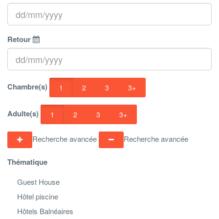
Retour
Chambre(s)
1
2
3
3+
Adulte(s)
1
2
3
3+
Recherche avancée
Recherche avancée
Thématique
Guest House
Hôtel piscine
Hôtels Balnéaires