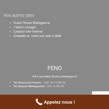
Nos autres sites
Guest House Madagascar
J’adore voyager
Création site Internet
Creaweb.re, votre site web à 390€
FENO
Votre spécialiste Booking Madagascar
+261 34 14 540 40
Tel (Depuis la France) :
034 14 540 40
Tel (Depuis Madagascar) :
Création Creaweb
–
Inscrire votre établissement
–
Tarifs
–
Mentions Légales
Appelez nous !