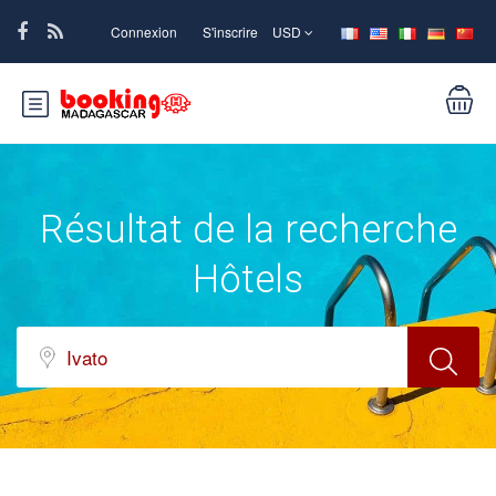
Connexion
S'inscrire
USD
Résultat de la recherche
Hôtels