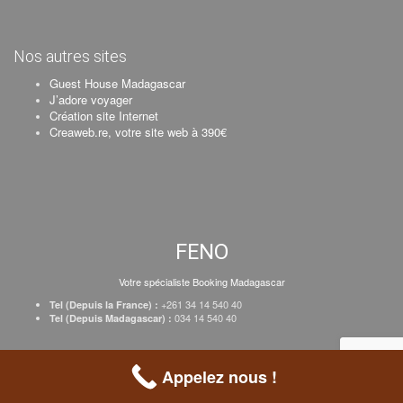
Nos autres sites
Guest House Madagascar
J’adore voyager
Création site Internet
Creaweb.re, votre site web à 390€
FENO
Votre spécialiste Booking Madagascar
+261 34 14 540 40
Tel (Depuis la France) :
034 14 540 40
Tel (Depuis Madagascar) :
Création Creaweb
–
Inscrire votre établissement
–
Tarifs
–
Mentions Légales
Appelez nous !