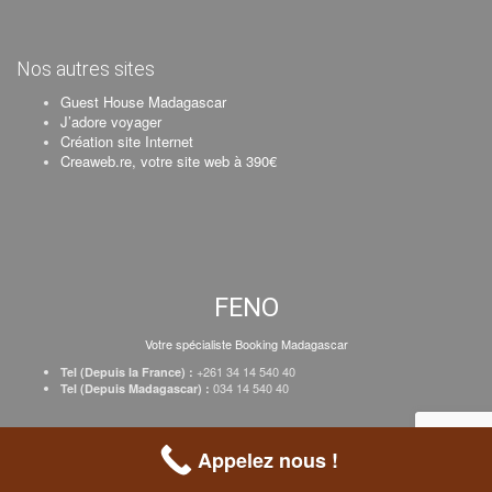
Nos autres sites
Guest House Madagascar
J’adore voyager
Création site Internet
Creaweb.re, votre site web à 390€
FENO
Votre spécialiste Booking Madagascar
+261 34 14 540 40
Tel (Depuis la France) :
034 14 540 40
Tel (Depuis Madagascar) :
Création Creaweb
–
Inscrire votre établissement
–
Tarifs
–
Mentions Légales
Appelez nous !