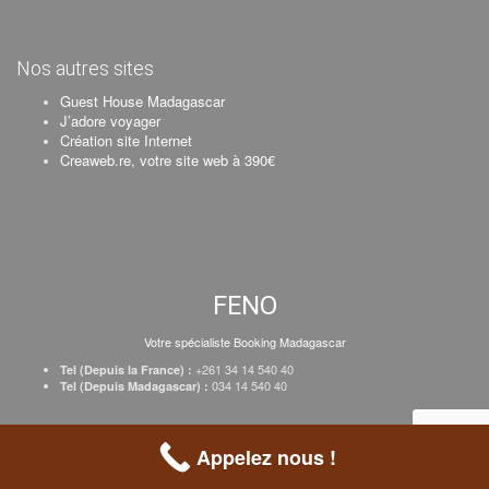
Nos autres sites
Guest House Madagascar
J’adore voyager
Création site Internet
Creaweb.re, votre site web à 390€
FENO
Votre spécialiste Booking Madagascar
+261 34 14 540 40
Tel (Depuis la France) :
034 14 540 40
Tel (Depuis Madagascar) :
Création Creaweb
–
Inscrire votre établissement
–
Tarifs
–
Mentions Légales
Appelez nous !