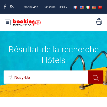
Connexion
S'inscrire
USD
Résultat de la recherche
Hôtels