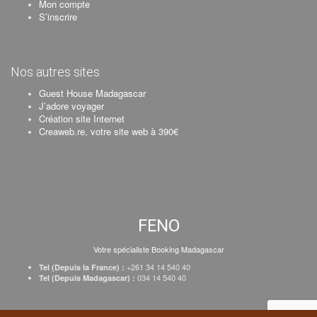
Mon compte
S’inscrire
Nos autres sites
Guest House Madagascar
J’adore voyager
Création site Internet
Creaweb.re, votre site web à 390€
FENO
Votre spécialiste Booking Madagascar
+261 34 14 540 40
Tel (Depuis la France) :
034 14 540 40
Tel (Depuis Madagascar) :
Création Creaweb
–
Inscrire votre établissement
–
Tarifs
–
Mentions Légales