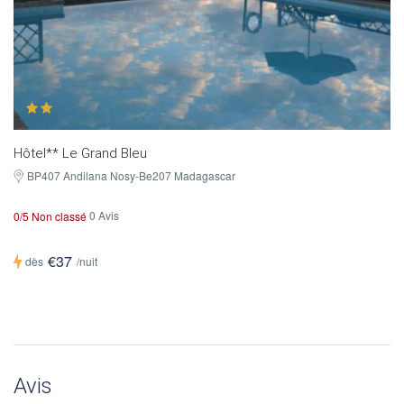
Hôtel** Le Grand Bleu
BP407 Andilana Nosy-Be207 Madagascar
0 Avis
0/5 Non classé
€37
dès
/nuit
Avis