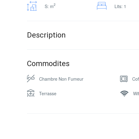
2
S: m
Lits: 1
Description
Commodites
Chambre Non Fumeur
Cof
Terrasse
Wif