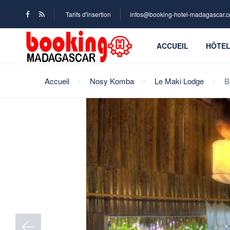
Tarifs d'insertion
infos@booking-hotel-madagascar.
ACCUEIL
HÔTE
Accueil
Nosy Komba
Le Maki Lodge
B