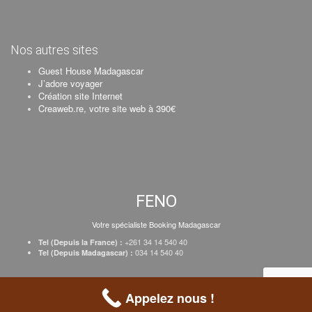
Nos autres sites
Guest House Madagascar
J’adore voyager
Création site Internet
Creaweb.re, votre site web à 390€
FENO
Votre spécialiste Booking Madagascar
+261 34 14 540 40
Tel (Depuis la France) :
034 14 540 40
Tel (Depuis Madagascar) :
Création Creaweb
–
Inscrire votre établissement
–
Tarifs
–
Mentions Légales
Appelez nous !