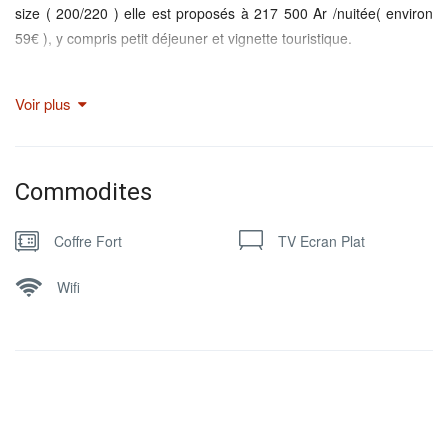
size ( 200/220 ) elle est proposés à 217 500 Ar /nuitée( environ
59€ ), y compris petit déjeuner et vignette touristique.
Lits
1 Lit Double King-Size
Voir plus
Internet
Wi-Fi internet disponible à la réception
Commodites
Coffre-fort
Coffre fort disponible dans chaque chambre
Coffre Fort
TV Ecran Plat
Occupants
Jusqu’à 2 personnes
Wifi
Multimédia
Ecran TV avec chaînes Startimes
Sanitaires
Sanitaires privatifs avec eau chaude