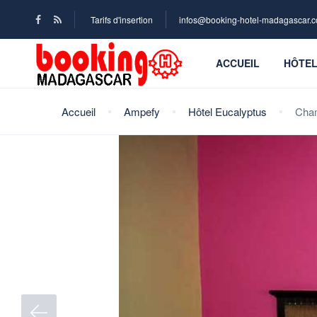
Tarifs d'insertion
infos@booking-hotel-madagascar.
ACCUEIL
HÔTE
Accueil
Ampefy
Hôtel Eucalyptus
Cha