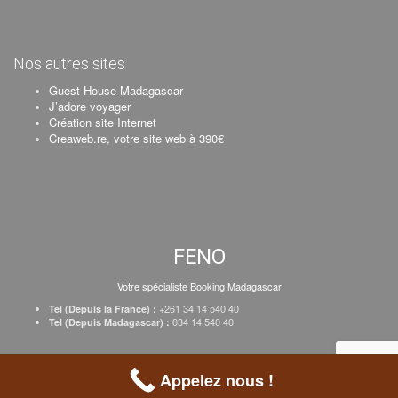
Nos autres sites
Guest House Madagascar
J’adore voyager
Création site Internet
Creaweb.re, votre site web à 390€
FENO
Votre spécialiste Booking Madagascar
+261 34 14 540 40
Tel (Depuis la France) :
034 14 540 40
Tel (Depuis Madagascar) :
Création Creaweb
–
Inscrire votre établissement
–
Tarifs
–
Mentions Légales
Appelez nous !