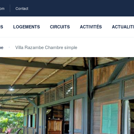
com
Contact
LS
LOGEMENTS
CIRCUITS
ACTIVITÉS
ACTUALIT
be
Villa Razambe Chambre simple