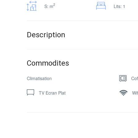
2
S: m
Lits: 1
Description
Commodites
Climatisation
Cof
TV Ecran Plat
Wif