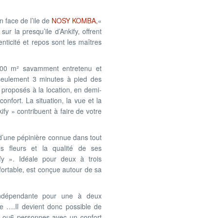
n face de l’ile de
NOSY KOMBA,
«
ur la presqu’ile d’Ankify, offrent
enticité et repos sont les maîtres
000 m² savamment entretenu et
seulement 3 minutes à pied des
 proposés à la location, en demi-
nfort. La situation, la vue et la
ify » contribuent à faire de votre
 d’une pépinière connue dans tout
s fleurs et la qualité de ses
ify ». Idéale pour deux à trois
ortable, est conçue autour de sa
ndépendante pour une à deux
e ….Il devient donc possible de
 5 ou6 personnes avec un confort