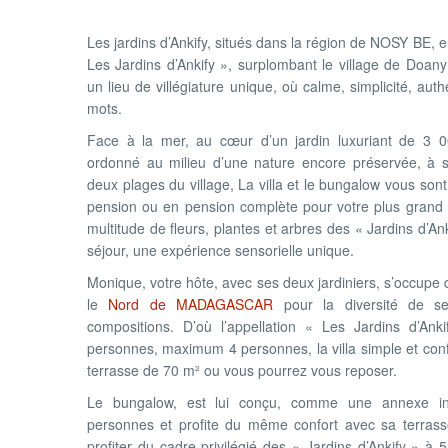
Les jardins d’Ankify, situés dans la région de NOSY BE, e
Les Jardins d’Ankify », surplombant le village de Doany s
un lieu de villégiature unique, où calme, simplicité, auth
mots.
Face à la mer, au cœur d’un jardin luxuriant de 3 
ordonné au milieu d’une nature encore préservée, à 
deux plages du village, La villa et le bungalow vous sont
pension ou en pension complète pour votre plus grand co
multitude de fleurs, plantes et arbres des « Jardins d’Ank
séjour, une expérience sensorielle unique.
Monique, votre hôte, avec ses deux jardiniers, s’occupe
le
Nord de MADAGASCAR
pour la diversité de se
compositions. D’où l’appellation « Les Jardins d’Ank
personnes, maximum 4 personnes, la villa simple et conf
terrasse de 70 m² ou vous pourrez vous reposer.
Le bungalow, est lui conçu, comme une annexe i
personnes et profite du même confort avec sa terrass
profiter du cadre privilégié des « Jardins d’Ankify » à