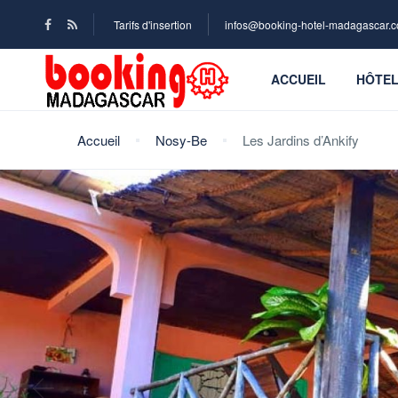
Tarifs d'insertion
infos@booking-hotel-madagascar.
ACCUEIL
HÔTE
Accueil
Nosy-Be
Les Jardins d’Ankify