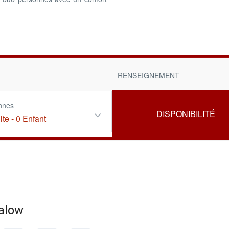
RENSEIGNEMENT
nnes
lte
-
0 Enfant
alow