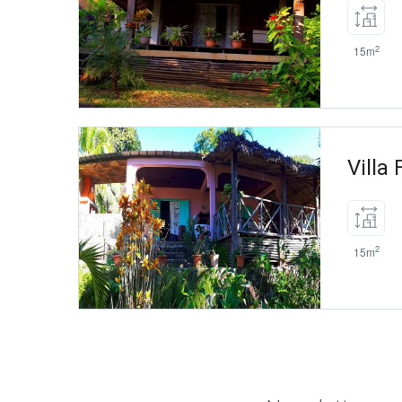
2
15m
Villa 
2
15m