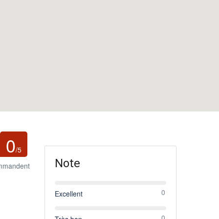
0
/5
Note
ommandent
0
Excellent
0
Très bon