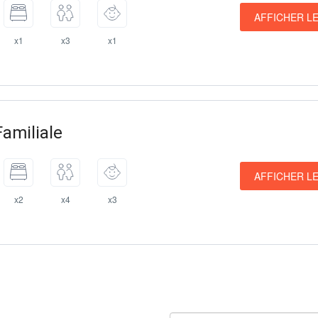
AFFICHER LE
x1
x3
x1
Familiale
AFFICHER LE
x2
x4
x3