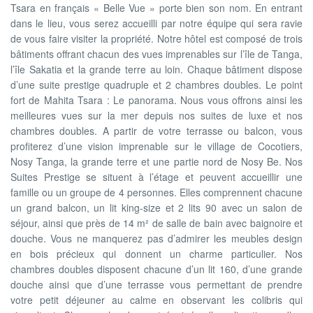
Tsara en français « Belle Vue » porte bien son nom. En entrant
dans le lieu, vous serez accueilli par notre équipe qui sera ravie
de vous faire visiter la propriété. Notre hôtel est composé de trois
bâtiments offrant chacun des vues imprenables sur l’île de Tanga,
l’île Sakatia et la grande terre au loin. Chaque bâtiment dispose
d’une suite prestige quadruple et 2 chambres doubles. Le point
fort de Mahita Tsara : Le panorama. Nous vous offrons ainsi les
meilleures vues sur la mer depuis nos suites de luxe et nos
chambres doubles. A partir de votre terrasse ou balcon, vous
profiterez d’une vision imprenable sur le village de Cocotiers,
Nosy Tanga, la grande terre et une partie nord de Nosy Be. Nos
Suites Prestige se situent à l’étage et peuvent accueillir une
famille ou un groupe de 4 personnes. Elles comprennent chacune
un grand balcon, un lit king-size et 2 lits 90 avec un salon de
séjour, ainsi que près de 14 m² de salle de bain avec baignoire et
douche. Vous ne manquerez pas d’admirer les meubles design
en bois précieux qui donnent un charme particulier. Nos
chambres doubles disposent chacune d’un lit 160, d’une grande
douche ainsi que d’une terrasse vous permettant de prendre
votre petit déjeuner au calme en observant les colibris qui