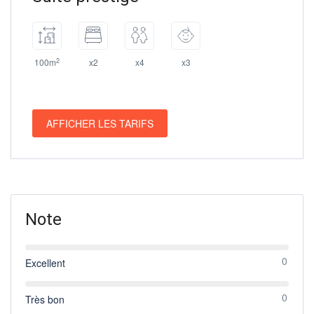
2
100m
x2
x4
x3
AFFICHER LES TARIFS
Note
0
Excellent
0
Très bon