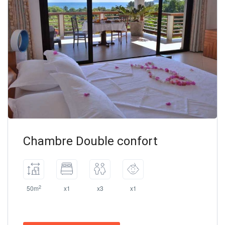
Chambre Double confort
2
50m
x1
x3
x1