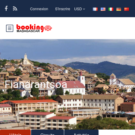
Connexion
S'inscrire
USD
Fianarantsoa