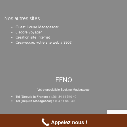
Nos autres sites
Guest House Madagascar
J’adore voyager
Création site Internet
Creaweb.re, votre site web à 390€
FENO
Votre spécialiste Booking Madagascar
+261 34 14 540 40
Tel (Depuis la France) :
034 14 540 40
Tel (Depuis Madagascar) :
Création Creaweb
–
Inscrire votre établissement
–
Tarifs
–
Mentions Légales
Appelez nous !