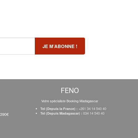
FENO
Votre spécialiste Booking Madagascar
+261 34 14 540 40
Tel (Depuis la France) :
034 14 540 40
Tel (Depuis Madagascar) :
 390€