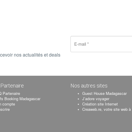
cevoir nos actualités et deals
Partenaire
Nos autres sites
 Partenaire
Guest House Madagascar
ifs Booking Madagascar
J’adore voyager
n compte
Création site Internet
nscrire
Creaweb.re, votre site web à