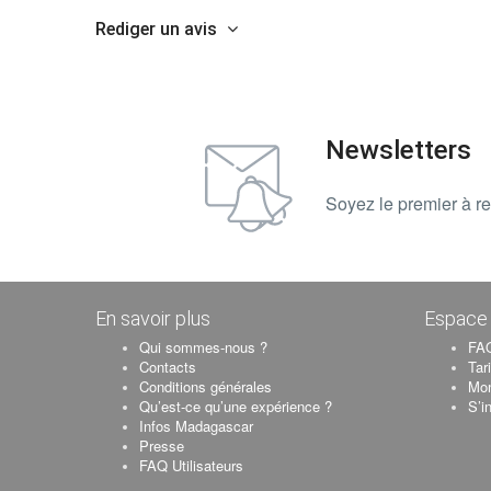
Rediger un avis
Newsletters
Soyez le premier à re
En savoir plus
Espace 
Qui sommes-nous ?
FAQ
Contacts
Tar
Conditions générales
Mo
Qu’est-ce qu’une expérience ?
S’i
Infos Madagascar
Presse
FAQ Utilisateurs