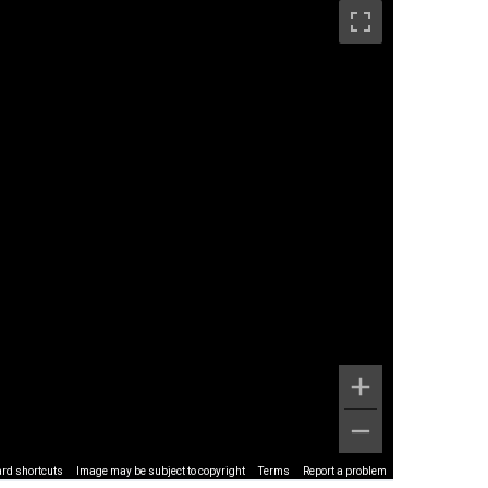
rd shortcuts
Image may be subject to copyright
Terms
Report a problem