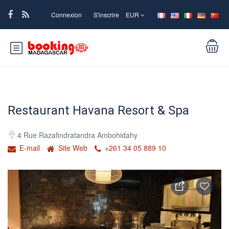
Connexion
S'inscrire
EUR
Restaurant Havana Resort & Spa
4 Rue Razafindratandra Ambohidahy
E-mail
Site Web
+261 34 05 889 10