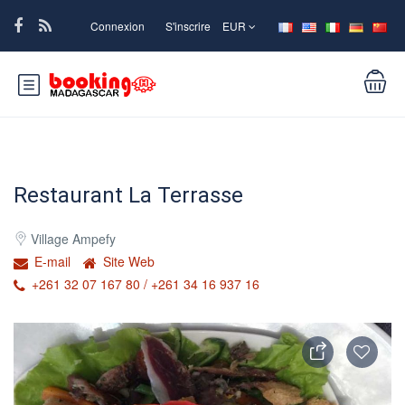
Connexion
S'inscrire
EUR
Restaurant La Terrasse
Village Ampefy
E-mail
Site Web
+261 32 07 167 80 / +261 34 16 937 16