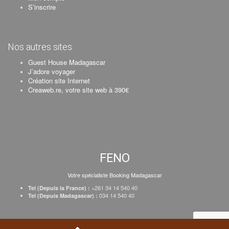
S’inscrire
Nos autres sites
Guest House Madagascar
J’adore voyager
Création site Internet
Creaweb.re, votre site web à 390€
FENO
Votre spécialiste Booking Madagascar
+261 34 14 540 40
Tel (Depuis la France) :
034 14 540 40
Tel (Depuis Madagascar) :
Création Creaweb
–
Inscrire votre établissement
–
Tarifs
–
Mentions Légales