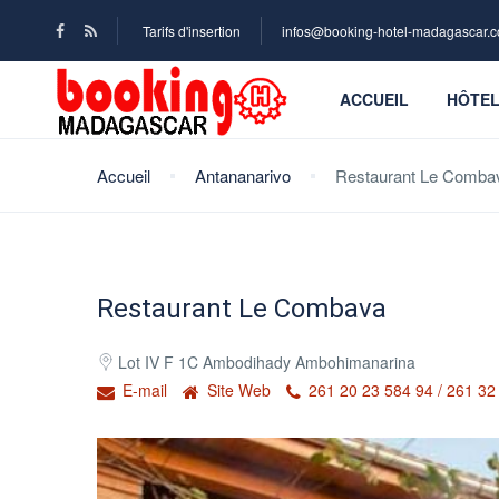
Tarifs d'insertion
infos@booking-hotel-madagascar.
ACCUEIL
HÔTE
Accueil
Antananarivo
Restaurant Le Comba
Restaurant Le Combava
Lot IV F 1C Ambodihady Ambohimanarina
E-mail
Site Web
261 20 23 584 94 / 261 32