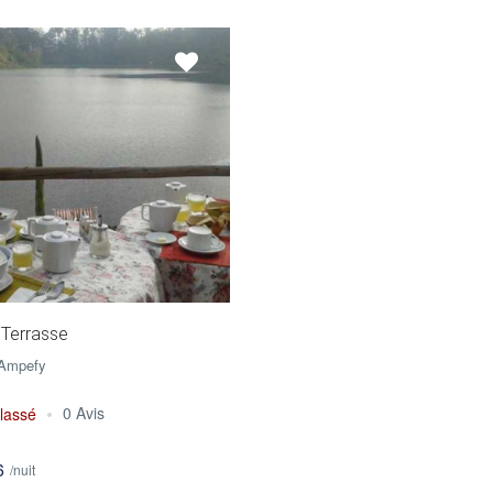
 Terrasse
 Ampefy
0 Avis
lassé
6
/nuit