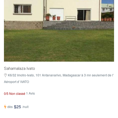
Sahamalaza Ivato
K6/32 Imotro-Ivato, 101 Antananarivo, Madagascar à 3 mn seulement de l'
Aéroport d' IVATO
1 Avis
0/5 Non classé
$25
dès
/nuit