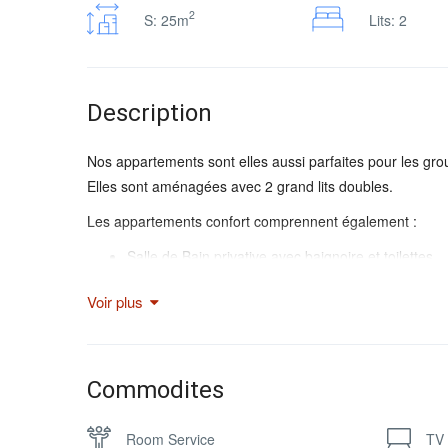
2
S: 25m
Lits: 2
Description
Nos appartements sont elles aussi parfaites pour les gro
Elles sont aménagées avec 2 grand lits doubles.
Les appartements confort comprennent également :
Salle de Bain privative avec baignoire et toilettes
Cuisine équipée
Voir plus
Possibilité lits d’appoint complémentaires
Télévision écran plat
Connexion WiFi
Banc de lit
Commodites
Coin secrétariat
Armoire penderie
Room Service
TV 