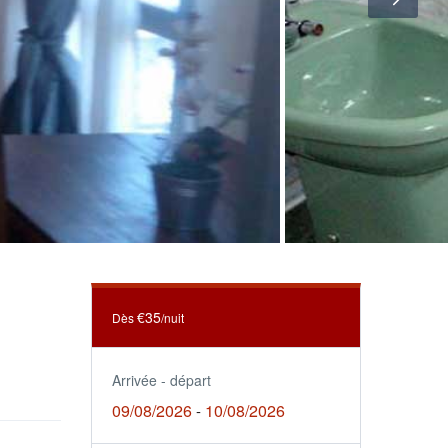
€35
Dès
/nuit
Arrivée - départ
09/08/2026
10/08/2026
-