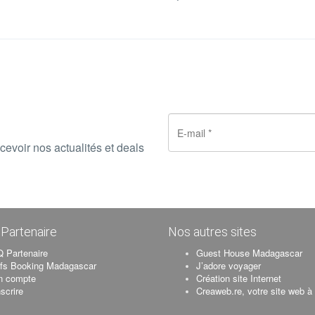
 nuit
 repas)
cevoir nos actualités et deals
Partenaire
Nos autres sites
 Partenaire
Guest House Madagascar
ifs Booking Madagascar
J’adore voyager
n compte
Création site Internet
nscrire
Creaweb.re, votre site web à