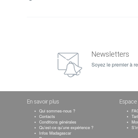
Meuble chevet
Pose valise
2 lits d’appoint pour 4 personnes
– Petit déjeuner standard en sus : 4€ par personne et par
– Petit déjeuner spécial en sus: prix selon demande
– Service en chambre en sus: selon demande (boissons,
– Service pressing en sus
Newsletters
– Soins beauté, coiffure, relaxation massage en sus
Soyez le premier à re
– Assistance voyage et réservations sur la grande île
En savoir plus
Espace 
Qui sommes-nous ?
FAQ
Contacts
Tar
Conditions générales
Mo
Qu’est-ce qu’une expérience ?
S’i
Infos Madagascar