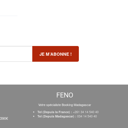
FENO
Votre spécialiste Booking Madagascar
+261 34 14 540 40
Tel (Depuis la France) :
034 14 540 40
Tel (Depuis Madagascar) :
 390€