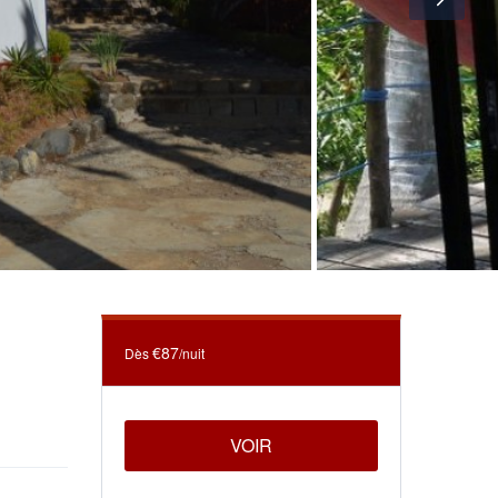
€87
Dès
/nuit
VOIR