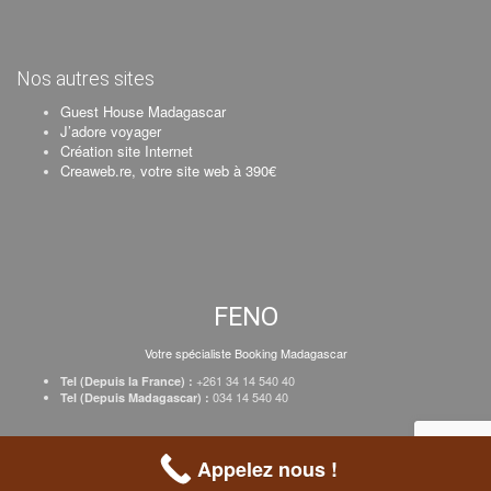
Nos autres sites
Guest House Madagascar
J’adore voyager
Création site Internet
Creaweb.re, votre site web à 390€
FENO
Votre spécialiste Booking Madagascar
+261 34 14 540 40
Tel (Depuis la France) :
034 14 540 40
Tel (Depuis Madagascar) :
Création Creaweb
–
Inscrire votre établissement
–
Tarifs
–
Mentions Légales
Appelez nous !