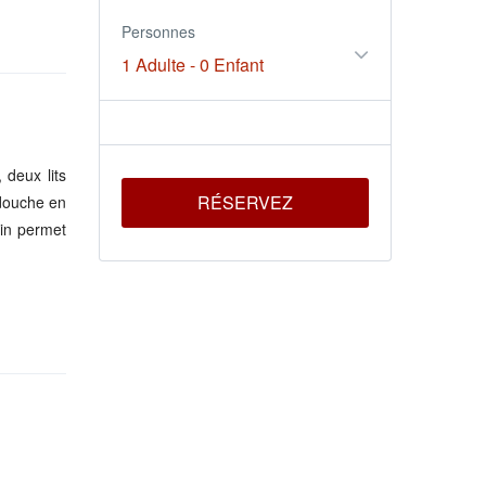
Personnes
1 Adulte
-
0 Enfant
 deux lits
RÉSERVEZ
(douche en
in permet
à 12V pour
els que :
te pour se
noramique