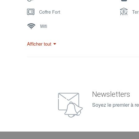
Des transats ainsi que des serviettes de plage sont mis à 
Coffre Fort
Ter
150 euro / nuit, 720 000 AR/ nuitée ce tarif, inclus :
– Le petit déjeuner pour 01 à 03 personne (s)
Wifi
– Le serveur sera attentif aux besoin de notre clientèle et 
Les Commodités :
Afficher tout
Terrasse privée avec douchette
Une prise USB dans chaque chambre
Salle de bain privatif
Chambre Ventilé
Penderie
Newsletters
Soyez le premier à re