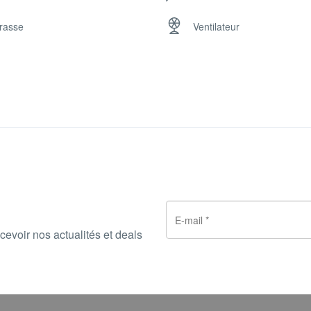
disposition tous les jours.
rasse
Ventilateur
sera à l’affut.
cevoir nos actualités et deals