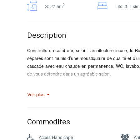
2
S: 27.5m
Lits: 3 lit si
Description
Construits en semi dur, selon l’architecture locale, le 
séparés sont munis d’une moustiquaire de qualité et d’
cascade avec eau chaude en permanence, WC, lavabo, 
de vous détendre dans un agréable salon.
Le Bungalow dispose de coffres forts et d’une alimentati
une éclairage continue selon les besoins de chacun, 
Voir plus
téléphone, tablette,.., et d’une ventilateur qui tourne a
rince les pieds . Elle a une superficie de 27,5 m² et dis
Avec un petit plus, de juin à fin septembre, il n’est pas
Commodites
Tous les façades des bungalows ont une vue directe 
derrière le bungalows avec sa superbe végétation à per
Accès Handicapé
An