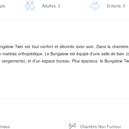
mple
Adultes: 3
Enfants: 0
Bungalow Twin est tout confort et décorés avec soin. Dans la chambre,
un matelas orthopédique. Le Bungalow est équipé d’une salle de bain 
rangements), et d’un espace bureau. Plus spacieux, le Bungalow Tw
on électrique avec des prises européennes 220V ainsi qu’une batterie 
une prise USB dans la salle de bain pour charger votre appareil (t
vec notre batterie. Chaque Bungalow a sa terrasse privé avec sa douchet
pose d’une terrasse privée avec une douchette pour se rince les pieds.
 rare d’observer le passage des baleines depuis votre terrasse…
sur l’Océan Indien avec un accès à la plage mais aussi une vue pa
te de vue digne d’un magazine.
imaux
Chambre Non Fumeur