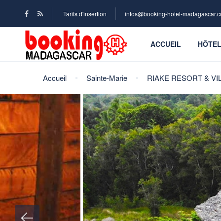
Tarifs d'insertion
infos@booking-hotel-madagascar.
ACCUEIL
HÔTE
Accueil
Sainte-Marie
RIAKE RESORT & VI