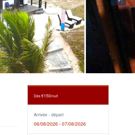
€150
Dès
/nuit
Arrivée - départ
06/08/2026
07/08/2026
-