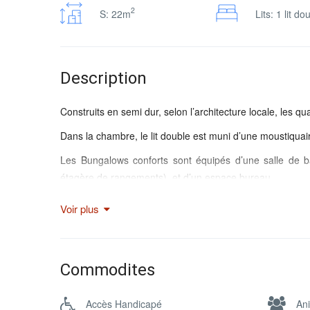
2
S: 22m
Lits: 1 lit do
Description
Construits en semi dur, selon l’architecture locale, les q
Dans la chambre, le lit double est muni d’une moustiquai
Les Bungalows conforts sont équipés d’une salle de
étagère de rangements), et d’un espace bureau.
Ils disposent de coffres forts et d’une alimentation él
Voir plus
éclairage continue selon les besoins de chacun, une pri
tablette,.., et d’une ventilateur qui tourne avec notre
disposant d’une douchette pour ce rincer les pieds.
Commodites
De juin à fin septembre, il n’est pas rare d’observer le 
Tous les façades des bungalows ont une vue directe 
Accès Handicapé
An