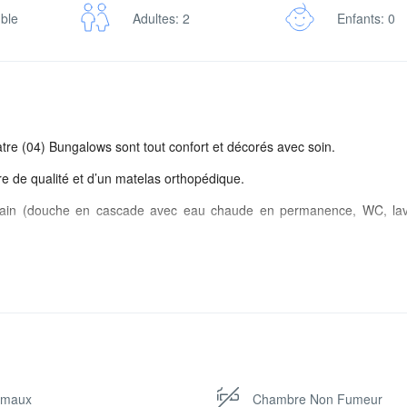
uble
Adultes: 2
Enfants: 0
uatre (04) Bungalows sont tout confort et décorés avec soin.
re de qualité et d’un matelas orthopédique.
 bain (douche en cascade avec eau chaude en permanence, WC, la
ectrique avec des prises européennes 220V ainsi qu’une batterie à 12
se USB dans la salle de bain pour charger votre appareil (tels que : 
 batterie. Leur superficie est de 22 m ². Chaque Bungalow a sa terras
passage de baleines depuis votre terrasse…
sur l’Océan Indien avec un accès à la plage mais aussi une vue pa
imaux
Chambre Non Fumeur