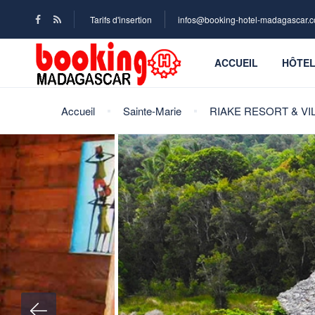
Tarifs d'insertion
infos@booking-hotel-madagascar.
ACCUEIL
HÔTE
Accueil
Sainte-Marie
RIAKE RESORT & VI