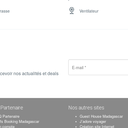
rte de vue digne d’un magazine.
disposition tous les jours.
rasse
Ventilateur
 sera à l’affut.
cevoir nos actualités et deals
Partenaire
Nos autres sites
 Partenaire
Guest House Madagascar
ifs Booking Madagascar
J’adore voyager
n compte
Création site Internet