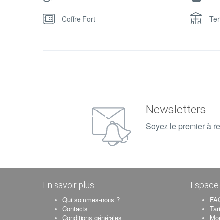
derrière les bungalows avec sa superbe végétation à pe
Des transats ainsi que des serviettes de plage sont mis à 
Coffre Fort
Ter
90 euro / nuit, 432 000 AR/ nuitée ce tarifs, inclus :
– Le petit déjeuner pour 01 à 02 personne (s)
– Le serveur sera attentif aux besoins de notre clientèle et
Les Commodités :
Terrasse privée avec douchette
Une prise USB dans chaque chambre
Newsletters
Salle de bain privatif
Soyez le premier à re
Chambre Ventilé
En savoir plus
Espace 
Qui sommes-nous ?
FAQ
Contacts
Tar
Conditions générales
Mo