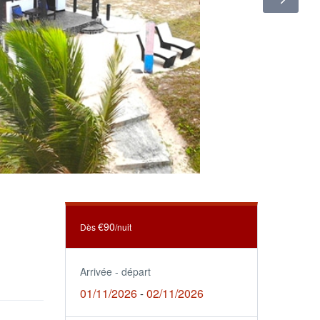
€90
Dès
/nuit
Arrivée - départ
01/11/2026
02/11/2026
-