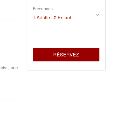
Personnes
1 Adulte
-
0 Enfant
RÉSERVEZ
vabo, une
V pour une
téléphone,
se privée,
noramique