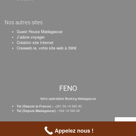
Nos autres sites
Guest House Madagascar
J’adore voyager
Création site Internet
Creaweb.re, votre site web à 390€
FENO
Votre spécialiste Booking Madagascar
+261 34 14 540 40
Tel (Depuis la France) :
034 14 540 40
Tel (Depuis Madagascar) :
Création Creaweb
–
Inscrire votre établissement
–
Tarifs
–
Mentions Légales
Appelez nous !