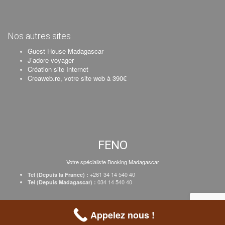
Nos autres sites
Guest House Madagascar
J’adore voyager
Création site Internet
Creaweb.re, votre site web à 390€
FENO
Votre spécialiste Booking Madagascar
+261 34 14 540 40
Tel (Depuis la France) :
034 14 540 40
Tel (Depuis Madagascar) :
Création Creaweb
–
Inscrire votre établissement
–
Tarifs
–
Mentions Légales
Appelez nous !