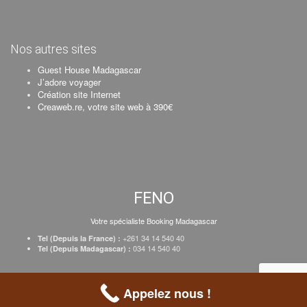
Nos autres sites
Guest House Madagascar
J’adore voyager
Création site Internet
Creaweb.re, votre site web à 390€
FENO
Votre spécialiste Booking Madagascar
+261 34 14 540 40
Tel (Depuis la France) :
034 14 540 40
Tel (Depuis Madagascar) :
Création Creaweb
–
Inscrire votre établissement
–
Tarifs
–
Mentions Légales
Appelez nous !