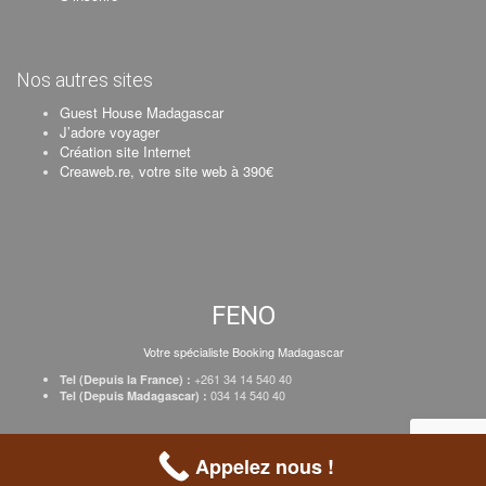
Nos autres sites
Guest House Madagascar
J’adore voyager
Création site Internet
Creaweb.re, votre site web à 390€
FENO
Votre spécialiste Booking Madagascar
+261 34 14 540 40
Tel (Depuis la France) :
034 14 540 40
Tel (Depuis Madagascar) :
Création Creaweb
–
Inscrire votre établissement
–
Tarifs
–
Mentions Légales
Appelez nous !