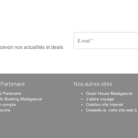
cevoir nos actualités et deals
Partenaire
Nos autres sites
 Partenaire
Guest House Madagascar
ifs Booking Madagascar
J’adore voyager
n compte
Création site Internet
nscrire
Creaweb.re, votre site web à