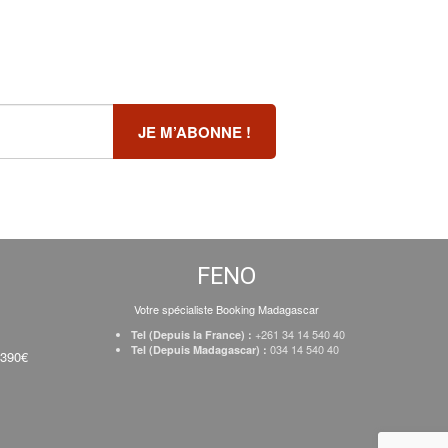
FENO
Votre spécialiste Booking Madagascar
+261 34 14 540 40
Tel (Depuis la France) :
034 14 540 40
Tel (Depuis Madagascar) :
 390€