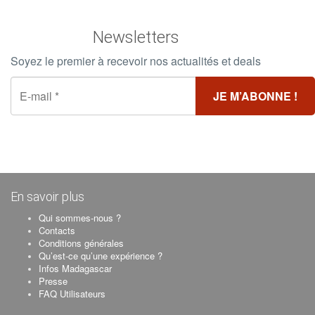
– Soins beauté, coiffure, relaxation massage en sus
– Assistance voyage et réservations sur la grande île
Newsletters
Soyez le premier à recevoir nos actualités et deals
En savoir plus
Qui sommes-nous ?
Contacts
Conditions générales
Qu’est-ce qu’une expérience ?
Infos Madagascar
Presse
FAQ Utilisateurs