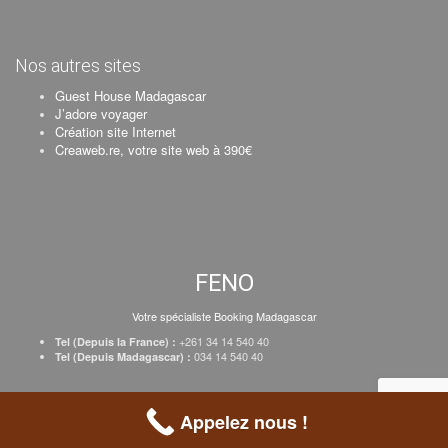
Nos autres sites
Guest House Madagascar
J’adore voyager
Création site Internet
Creaweb.re, votre site web à 390€
FENO
Votre spécialiste Booking Madagascar
+261 34 14 540 40
Tel (Depuis la France) :
034 14 540 40
Tel (Depuis Madagascar) :
Création Creaweb
–
Inscrire votre établissement
–
Tarifs
–
Mentions Légales
Appelez nous !