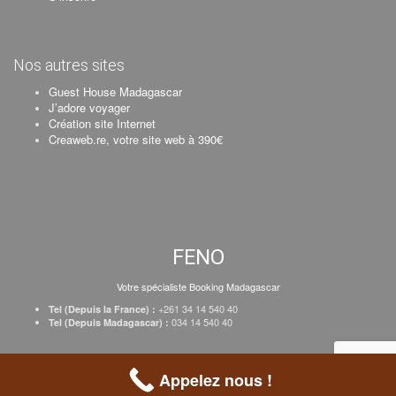
Nos autres sites
Guest House Madagascar
J’adore voyager
Création site Internet
Creaweb.re, votre site web à 390€
FENO
Votre spécialiste Booking Madagascar
+261 34 14 540 40
Tel (Depuis la France) :
034 14 540 40
Tel (Depuis Madagascar) :
Création Creaweb
–
Inscrire votre établissement
–
Tarifs
–
Mentions Légales
Appelez nous !