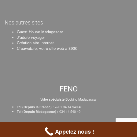
Nos autres sites
Guest House Madagascar
J’adore voyager
Création site Internet
Creaweb.re, votre site web à 390€
FENO
Votre spécialiste Booking Madagascar
+261 34 14 540 40
Tel (Depuis la France) :
034 14 540 40
Tel (Depuis Madagascar) :
Création Creaweb
–
Inscrire votre établissement
–
Tarifs
–
Mentions Légales
Appelez nous !