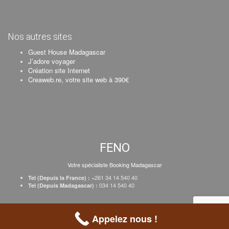
Nos autres sites
Guest House Madagascar
J’adore voyager
Création site Internet
Creaweb.re, votre site web à 390€
FENO
Votre spécialiste Booking Madagascar
+261 34 14 540 40
Tel (Depuis la France) :
034 14 540 40
Tel (Depuis Madagascar) :
Création Creaweb
–
Inscrire votre établissement
–
Tarifs
–
Mentions Légales
Appelez nous !