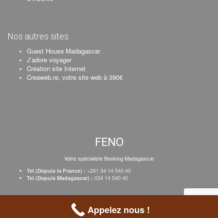
Nos autres sites
Guest House Madagascar
J’adore voyager
Création site Internet
Creaweb.re, votre site web à 390€
FENO
Votre spécialiste Booking Madagascar
+261 34 14 540 40
Tel (Depuis la France) :
034 14 540 40
Tel (Depuis Madagascar) :
Création Creaweb
–
Inscrire votre établissement
–
Tarifs
–
Mentions Légales
Appelez nous !