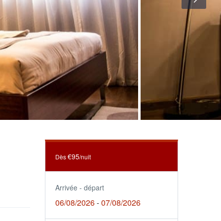
€95
Dès
/nuit
Arrivée - départ
06/08/2026
07/08/2026
-