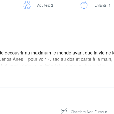
Adultes: 2
Enfants: 1
f de découvrir au maximum le monde avant que la vie ne l
uenos Aires « pour voir ». sac au dos et carte à la main, 
e bâtiments rares, s’en ivrent des parfums du marché
 ont appris quelques mots locaux et dans leur suite, il y a
e une pause entre deux balades et préparer la suite du v
.
fort moderne pour vos moments de détente ou de travai
la ville. Elle est composée d’un grand lit king-size, télé
-fort, large douche à l’italienne, sèche-cheveux, salon avec
Chambre Non Fumeur