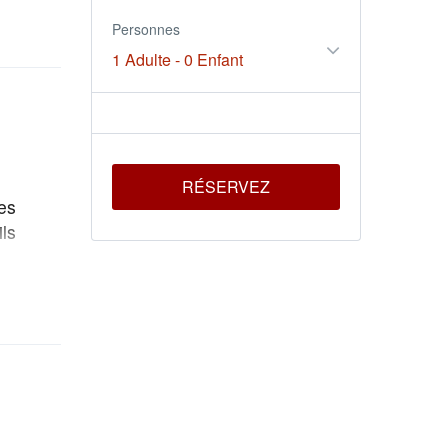
Personnes
1 Adulte
-
0 Enfant
RÉSERVEZ
es
ils
oyage
l
vision