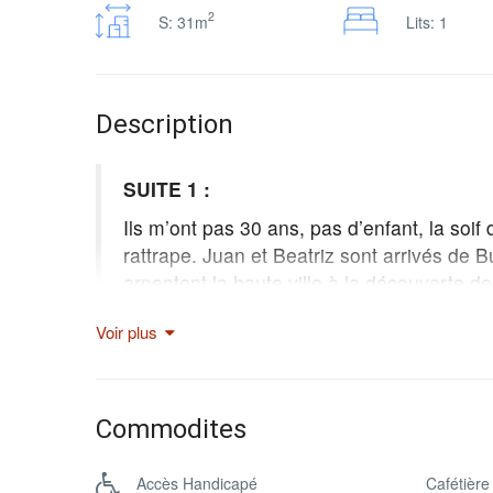
2
S: 31m
Lits: 1
Description
SUITE 1 :
Ils m’ont pas 30 ans, pas d’enfant, la soi
rattrape. Juan et Beatriz sont arrivés de B
arpentent la haute ville à la découverte d
d’Analakely et flânèrent autour du Lac. Ils
Voir plus
suffisamment de place pour s’étaler, fair
avec les précieux conseils de la réception
Nous avons pensé nos suites avec un con
Commodites
d’une superficie de 31m², avec une vue sur 
avec canal satellite, mini bar, wifi, coffre
canapé.
Accès Handicapé
Cafétière