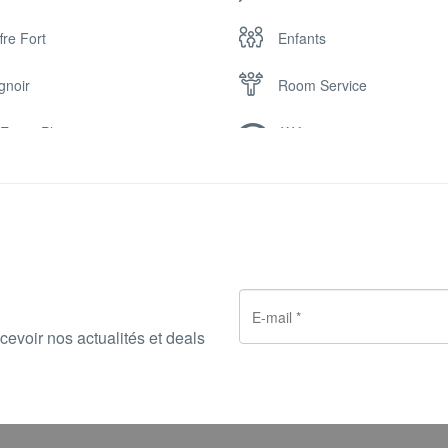
fre Fort
Enfants
gnoir
Room Service
Ecran Plat
Wifi
er) pour les catégories : SUITES, STUDIOS ET APPARTEMENTS, LOFT SU
plémentaire
cevoir nos actualités et deals