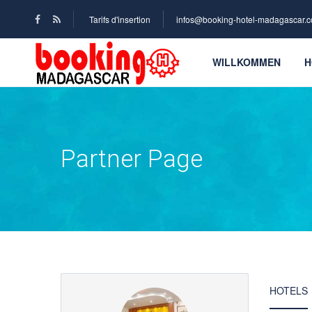
Tarifs d'insertion
infos@booking-hotel-madagascar.
WILLKOMMEN
H
Partner Page
HOTELS