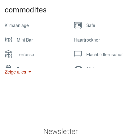
commodites
Klimaanlage
Safe
Mini Bar
Haartrockner
Terrasse
Flachbildfernseher
Fan
W-lan
Zeige alles
Newsletter