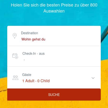
Holen Sie sich die besten Preise zu über 800
Auswahlen
Destination
Check-In - aus
-
Gäste
1 Adult
-
0 Child
SUCHE