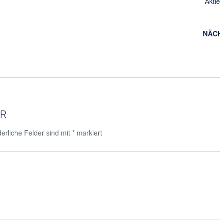
Akti
NÄC
AR
erliche Felder sind mit
*
markiert