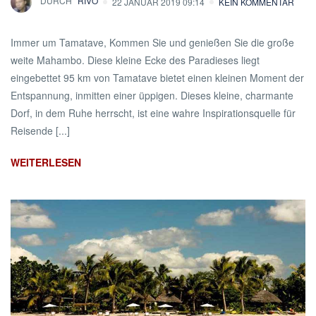
DURCH
RIVO
22 JANUAR 2019 09:14
KEIN KOMMENTAR
Immer um Tamatave, Kommen Sie und genießen Sie die große
weite Mahambo. Diese kleine Ecke des Paradieses liegt
eingebettet 95 km von Tamatave bietet einen kleinen Moment der
Entspannung, inmitten einer üppigen. Dieses kleine, charmante
Dorf, in dem Ruhe herrscht, ist eine wahre Inspirationsquelle für
Reisende [...]
WEITERLESEN