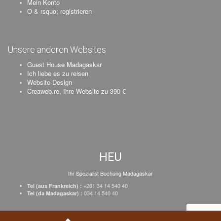
Mein Konto
O & rsquo; registrieren
Unsere anderen Websites
Guest House Madagaskar
Ich liebe es zu reisen
Website-Design
Creaweb.re, Ihre Website zu 390 €
HEU
Ihr Spezialist Buchung Madagaskar
+261 34 14 540 40
Tel (aus Frankreich) :
034 14 540 40
Tel (da Madagaskar) :
Schöpfung Creaweb
–
Registrieren Sie Ihr Unternehmen
–
Preise
–
Impressum