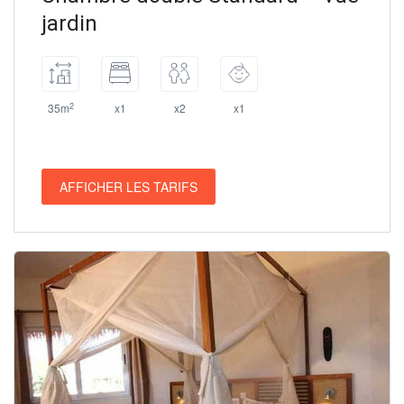
jardin
2
35m
x1
x2
x1
AFFICHER LES TARIFS