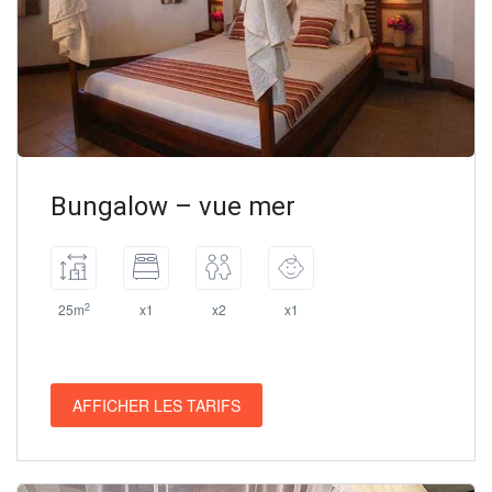
Bungalow – vue mer
2
25m
x1
x2
x1
AFFICHER LES TARIFS