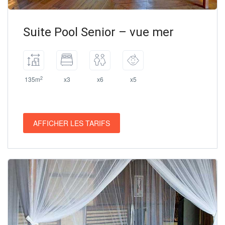
Suite Pool Senior – vue mer
2
135m
x3
x6
x5
AFFICHER LES TARIFS