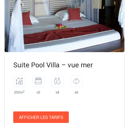
Suite Pool Villa – vue mer
2
250m
x5
x8
x6
AFFICHER LES TARIFS