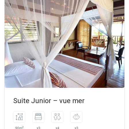
Suite Junior – vue mer
2
90m
x3
x4
x3